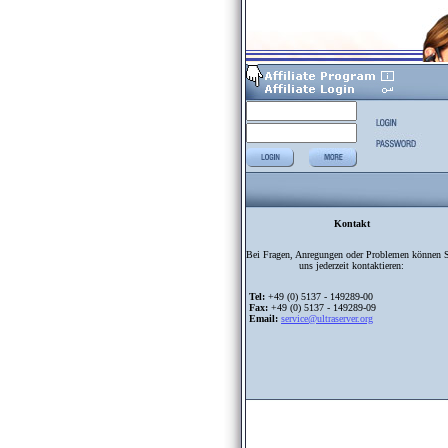
Kontakt
Bei Fragen, Anregungen oder Problemen können 
uns jederzeit kontaktieren:
Tel:
+49 (0) 5137 - 149289-00
Fax:
+49 (0) 5137 - 149289-09
Email:
service@ultraserver.org