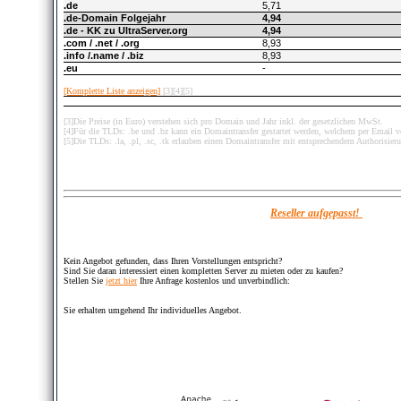
.de
5,71
.de-Domain Folgejahr
4,94
.de - KK zu UltraServer.org
4,94
.com / .net / .org
8,93
.info /.name / .biz
8,93
.eu
-
[Komplette Liste anzeigen]
[3][4][5]
[3]Die Preise (in Euro) verstehen sich pro Domain und Jahr inkl. der gesetzlichen MwSt.
[4]Für die TLDs: .be und .bz kann ein Domaintransfer gestartet werden, welchem per Email
[5]Die TLDs: .la, .pl, .sc, .tk erlauben einen Domaintransfer mit entsprechendem Authorisie
Reseller aufgepasst!
Kein Angebot gefunden, dass Ihren Vorstellungen entspricht?
Sind Sie daran interessiert einen kompletten Server zu mieten oder zu kaufen?
Stellen Sie
jetzt hier
Ihre Anfrage kostenlos und unverbindlich:
Sie erhalten umgehend Ihr individuelles Angebot.