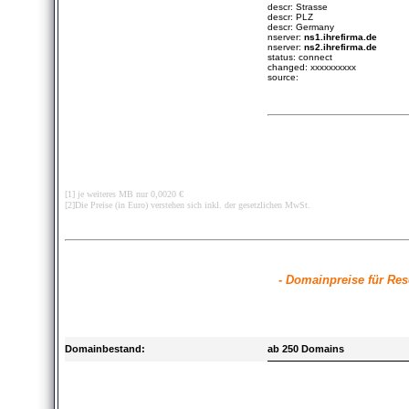
descr: Strasse
descr: PLZ
descr: Germany
nserver:
ns1.ihrefirma.de
nserver:
ns2.ihrefirma.de
status: connect
changed: xxxxxxxxxx
source:
[1] je weiteres MB nur 0,0020 €
[2]Die Preise (in Euro) verstehen sich inkl. der gesetzlichen MwSt.
- Domainpreise für Res
Domainbestand:
ab 250 Domains