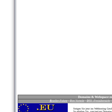
Domains
&
Webspace
zu
R
eseller-Pakete
-
I
hre Vorteile
-
D
NS -Preisübersicht
Steigen Sie jetzt ins Webhosting Gesch
So erhalten Sie
.com/net/org
Domains b