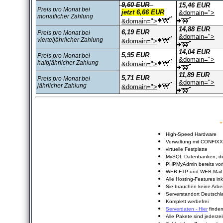
9,60 EUR
15,46 EUR
Preis pro Monat bei
jetzt 6,66 EUR
&domain=
">
monatlicher Zahlung
&domain=
">
14,88 EUR
6,19 EUR
Preis pro Monat bei
&domain=
">
vierteljährlicher Zahlung
&domain=
">
14,04 EUR
5,95 EUR
Preis pro Monat bei
&domain=
">
halbjährlicher Zahlung
&domain=
">
11,89 EUR
5,71 EUR
Preis pro Monat bei
&domain=
">
jährlicher Zahlung
&domain=
">
- Ihre V
High-Speed Hardware
Verwaltung mit CONFIXX 
virtuelle Festplatte
MySQL Datenbanken, die 
PHPMyAdmin bereits vorin
WEB-FTP und WEB-Mail
Alle Hosting-Features in
Sie brauchen keine Arbei
Serverstandort Deutschl
Komplett werbefrei
Serverdaten - Hier
finden
Alle Pakete sind jederze