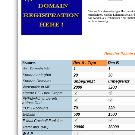
Werden Sie eigenständiger Hostprovid
entscheiden, welche Leistungsdetails
Sie werden als technischer Administra
nicht notwendig.
Reseller-Pakete 
Features
Res A - Tipp
Res B
1
1
de - Domain inkl.
Kunden anlegbar
20
30
Kunden Domains
unbegrenzt
unbegrenzt
Webspace in MB
2000
3200
eigene CGI / perl Skripte
PHPMyAdmin bereits
vorinstalliert
70
320
POP3 Accounts
500
1500
E-Mails
E-Mail Catchall Funktion
20000
36000
Traffic inkl. (MB)
W A P