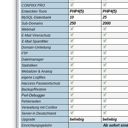
CONFIXX PRO
PHP4(5)
PHP4(5)
Entwickler-Tools
10
25
MySQL-Datenbank
250
2000
Sub-Domains
Webmail
E-Mail Virenschutz
E-Mail Spamfilter
Domain-Umleitung
FTP
Dateimanager
Statistiken
Webalizer & Analog
eigene Logfiles
.htaccess Passwortschutz
Backup/Restore
Perl-Debugger
Fehlerseiten
Verwaltung mit Confixx
Server in Deutschland
beliebig
beliebig
Upgrade
Ab sofort sin
Einrichtungsgebühr