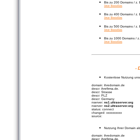
Bis zu 200 Domains / z. 
Jetzt Bestellen
Bis zu 400 Domains / z. 
Jetzt Bestellen
Bis zu 500 Domains / z. 
Jetzt Bestellen
Bis zu 1000 Domains / z.
Jetzt Bestellen
- 
Kostenlose Nutzung uns
domain: ihredomain.de
descr: ihrefirma.de.
descr: Strasse
descr: PLZ
descr: Germany
nserver:
ns1.ultraserver.org
nserver:
ns2.ultraserver.org
status: connect
changed: xxxxxxxxxx
source:
Nutzung Ihrer Domain als
domain: ihredomain.de
descr: ihrefirma.de.