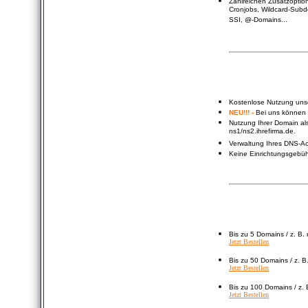
Zahlreichen Zusatzoptio
Cronjobs, Wildcard-Subdo
SSI, @-Domains...
Kostenlose Nutzung uns
NEU!!! -
Bei uns können 
Nutzung Ihrer Domain al
ns1/ns2.ihrefirma.de.
Verwaltung Ihres DNS-Ac
Keine Einrichtungsgebüh
Bis zu 5 Domains / z. B.
Jetzt Bestellen
Bis zu 50 Domains / z. B
Jetzt Bestellen
Bis zu 100 Domains / z. 
Jetzt Bestellen