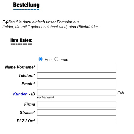
F�llen Sie dazu einfach unser Formular aus.
Felder, die mit * gekennzeichnet sind, sind Pflichtfelder.
Herr
Frau
Name Vorname
*
Telefon:
*
Email:
*
(falls
Kunden
- ID
vorhanden)
Firma
Strasse
*
PLZ / Ort
*